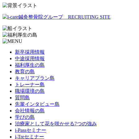
新卒採用情報
中途採用情報
福利厚生の島
教育の島
キャリアプラン島
トレーナー島
職場環境の島
質問島
先輩インタビュー島
会社情報の島
学びの島
治療家として花を咲かせる7つの強み
i-Passセミナー
i-Treセミナー