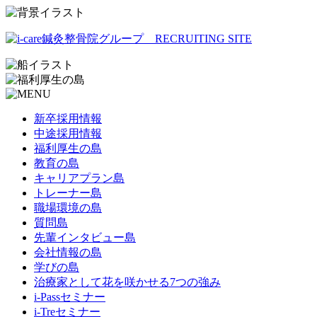
新卒採用情報
中途採用情報
福利厚生の島
教育の島
キャリアプラン島
トレーナー島
職場環境の島
質問島
先輩インタビュー島
会社情報の島
学びの島
治療家として花を咲かせる7つの強み
i-Passセミナー
i-Treセミナー